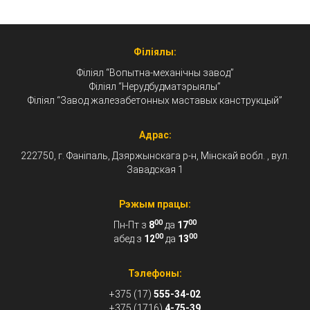
Філіялы:
Філіял “Вопытна-механічны завод”
Філіял “Нерудбудматэрыялы”
Філіял “Завод жалезабетонных маставых канструкцый”
Адрас:
222750, г. Фаніпаль, Дзяржынскага р-н, Мінскай вобл. , вул.
Завадская 1
Рэжым працы:
00
00
Пн-Пт з
8
да
17
00
00
абед з
12
да
13
Тэлефоны:
+375 (17)
555-34-02
+375 (1716)
4-75-39